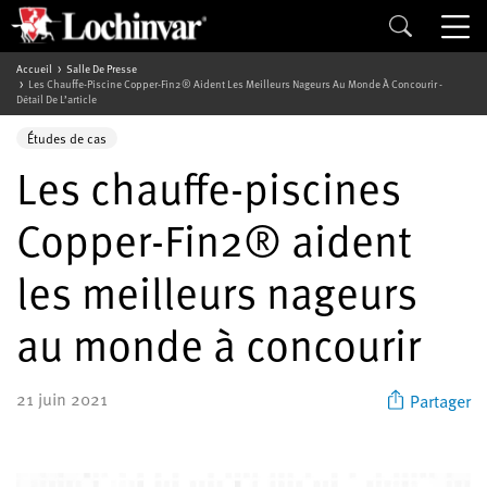
Accueil
Salle De Presse
Les Chauffe-Piscine Copper-Fin2® Aident Les Meilleurs Nageurs Au Monde À Concourir -
Détail De L’article
Études de cas
Les chauffe-piscines
Copper-Fin2® aident
les meilleurs nageurs
au monde à concourir
21 juin 2021
Partager