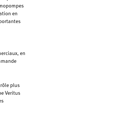
hermopompes
ation en
portantes
merciaux, en
ommande
trôle plus
pe Veritus
es