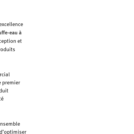
 excellence
ffe-eau à
nception et
roduits
rcial
e premier
duit
té
 ensemble
 d’optimiser