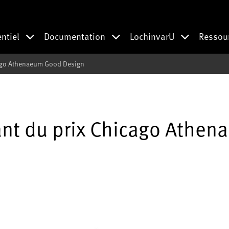
entiel
Documentation
LochinvarU
Ressou
ago Athenaeum Good Design
nt du prix Chicago Athen