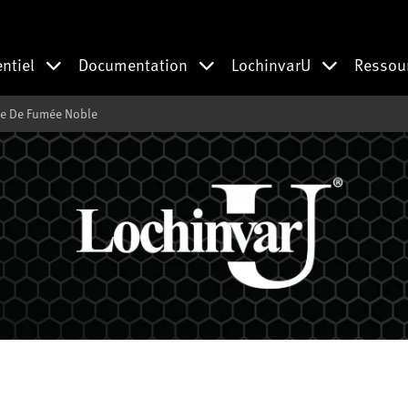
entiel
Documentation
LochinvarU
Ressou
be De Fumée Noble