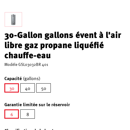
30-Gallon gallons évent à l'air
libre gaz propane liquéfié
chauffe-eau
Modèle
GSL03032BR 401
Capacité
(gallons)
30
40
50
sélectionné
Garantie limitée sur le réservoir
6
8
sélectionné