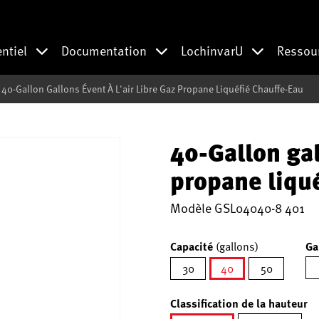
entiel
Documentation
LochinvarU
Ressou
40-Gallon Gallons Évent À L'air Libre Gaz Propane Liquéfié Chauffe-Eau
40-Gallon gal
propane liqu
Modèle
GSL04040-8 401
Capacité
(gallons)
Ga
30
40
50
sélectionné
Classification de la hauteur