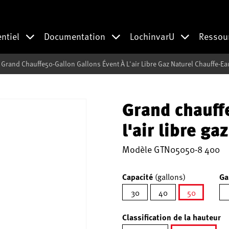
entiel
Documentation
LochinvarU
Ressou
Grand Chauffe50-Gallon Gallons Évent À L'air Libre Gaz Naturel Chauffe-Ea
Grand chauff
l'air libre g
Modèle
GTN05050-8 400
Capacité
(gallons)
Ga
30
40
50
sélectionn
Classification de la hauteur