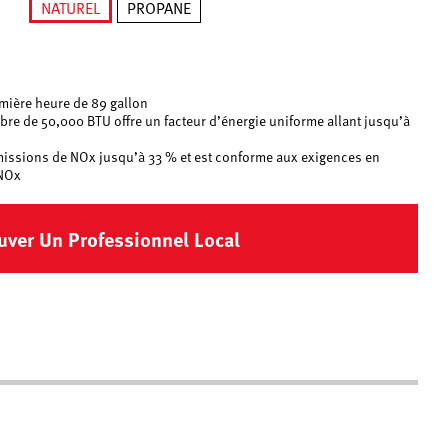
NATUREL
PROPANE
né
sélectionné
mière heure de 89 gallon
libre de 50,000 BTU offre un facteur d’énergie uniforme allant jusqu’à
émissions de NOx jusqu’à 33 % et est conforme aux exigences en
 NOx
uver Un Professionnel Local