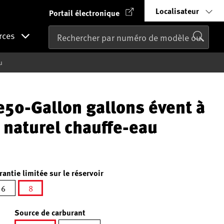
Localisateur
Portail électronique
rces
u
e50-Gallon gallons évent à
az naturel chauffe-eau
rantie limitée sur le réservoir
6
8
é
sélectionné
Source de carburant