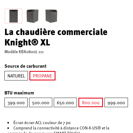
La chaudière commerciale
Knight® XL
Modèle
KBX0800L 111
Source de carburant
NATUREL
PROPANE
sélectionné
BTU maximum
399.000
500.000
650.000
800.000
999.000
sélectionné
Écran écran ACL couleur de 7 po
Comprend la connectivité à distance CON·X·US® et la