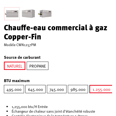
Chauffe-eau commercial à gaz
Copper-Fin
Modèle
CWN1257PM
Source de carburant
NATUREL
PROPANE
sélectionné
BTU maximum
495.000
645.000
745.000
985.000
1.255.000
sélecti
1,255,000 btu/H Entrée
Échangeur de chaleur sans joint d’étanchéité robuste
Contrôle électronique de la température 2 étapes