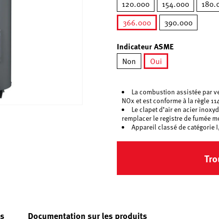
120.000
154.000
180.
366.000
390.000
sélectionné
Indicateur ASME
Non
Oui
sélectionné
La combustion assistée par ve
NOx et est conforme à la règle 1
Le clapet d’air en acier inoxy
remplacer le registre de fumée mo
Appareil classé de catégorie I
Tro
es
Documentation sur les produits