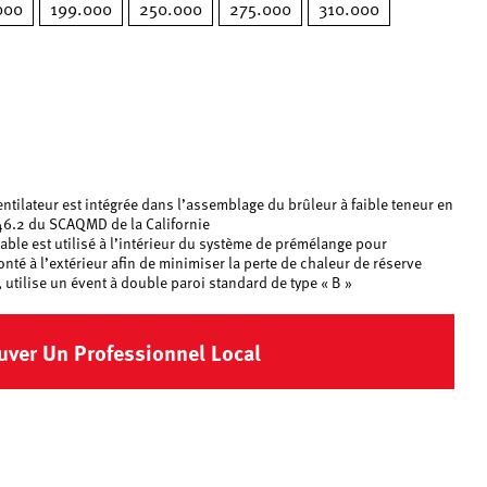
000
199.000
250.000
275.000
310.000
ntilateur est intégrée dans l’assemblage du brûleur à faible teneur en
146.2 du SCAQMD de la Californie
dable est utilisé à l’intérieur du système de prémélange pour
nté à l’extérieur afin de minimiser la perte de chaleur de réserve
, utilise un évent à double paroi standard de type « B »
uver Un Professionnel Local