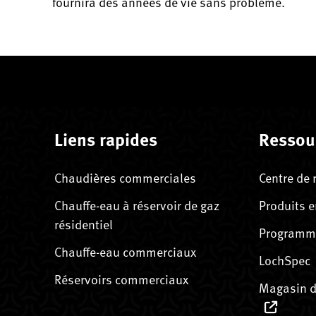
fournira des années de vie sans problème.
Liens rapides
Ressou
Chaudières commerciales
Centre de 
Chauffe-eau à réservoir de gaz
Produits e
résidentiel
Programme
Chauffe-eau commerciaux
LochSpec
Réservoirs commerciaux
Magasin d