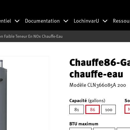
entiel
Documentation
LochinvarU
Ressou
on Faible Teneur En NOx Chauffe-Eau
Chauffe86-Ga
chauffe-eau
Modèle
CLN366085A 200
Capacité
(gallons)
So
81
86
100
sélectionné
BTU maximum