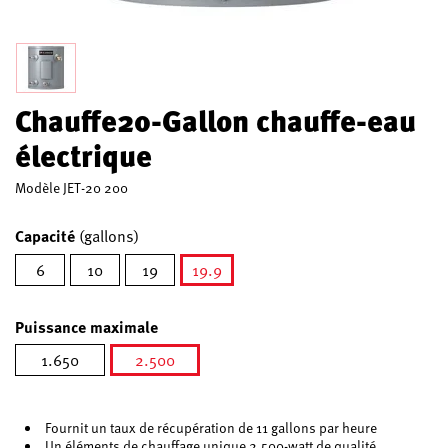
Chauffe20-Gallon chauffe-eau
électrique
Modèle
JET-20 200
Capacité
(gallons)
6
10
19
19.9
sélectionné
Puissance maximale
1.650
2.500
sélectionné
Fournit un taux de récupération de 11 gallons par heure
Un éléments de chauffage unique 2,500-watt de qualité