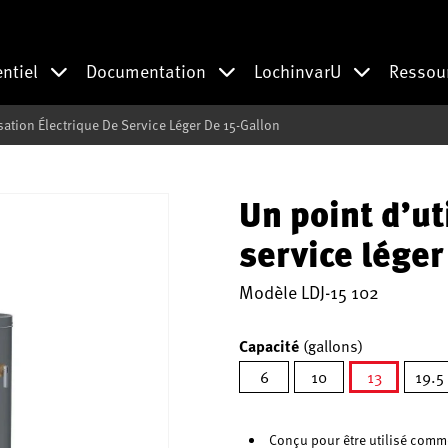
entiel
Documentation
LochinvarU
Ressou
isation Électrique De Service Léger De 15-Gallon
Un point d’ut
service léger
Modèle
LDJ-15 102
Capacité
(gallons)
6
10
13
19.5
sélectionn
Conçu pour être utilisé comm