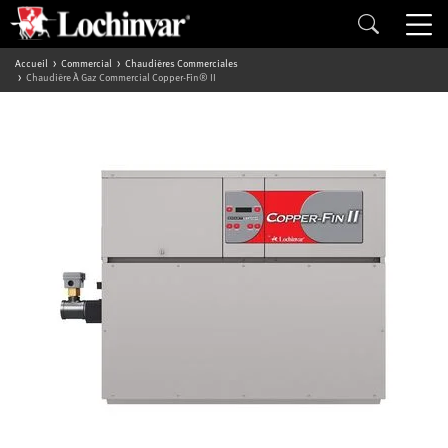
Accueil
Commercial
Chaudières Commerciales
Chaudière À Gaz Commercial Copper-Fin® II