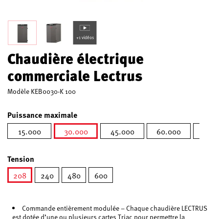
+1 vidéos
Chaudière électrique
commerciale Lectrus
Modèle
KEB0030-K 100
Puissance maximale
15.000
30.000
45.000
60.000
75.0
sélectionné
Tension
208
240
480
600
sélectionné
Commande entièrement modulée – Chaque chaudière LECTRUS
est dotée d’une ou plusieurs cartes Triac pour permettre la