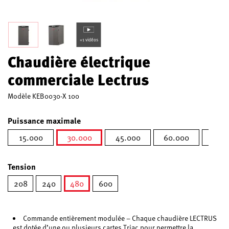
+1 vidéos
Chaudière électrique
commerciale Lectrus
Modèle
KEB0030-X 100
Puissance maximale
15.000
30.000
45.000
60.000
75.0
sélectionné
Tension
208
240
480
600
sélectionné
Commande entièrement modulée – Chaque chaudière LECTRUS
est dotée d’une ou plusieurs cartes Triac pour permettre la