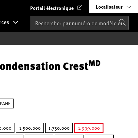
Localisateur
Portail électronique
rces
MD
condensation Crest
PANE
0.000
1.500.000
1.750.000
1.999.000
sélectionné