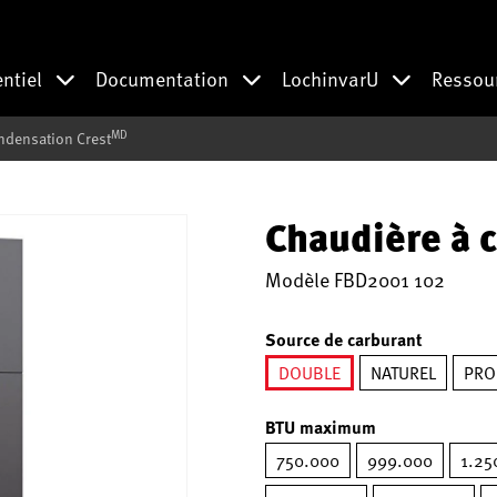
entiel
Documentation
LochinvarU
Ressou
MD
ndensation Crest
Chaudière à 
Modèle
FBD2001 102
Source de carburant
DOUBLE
NATUREL
PRO
sélectionné
BTU maximum
750.000
999.000
1.25