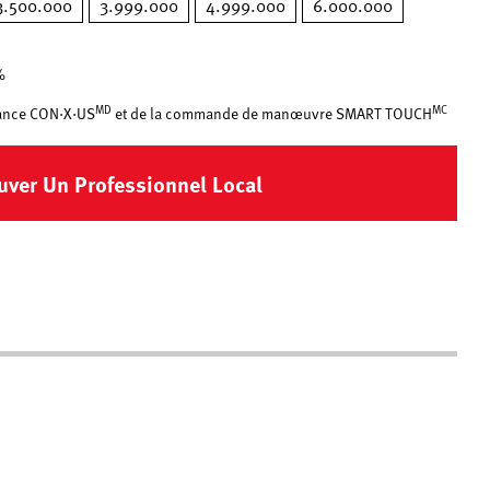
3.500.000
3.999.000
4.999.000
6.000.000
%
MD
MC
stance CON·X·US
et de la commande de manœuvre SMART TOUCH
uver Un Professionnel Local