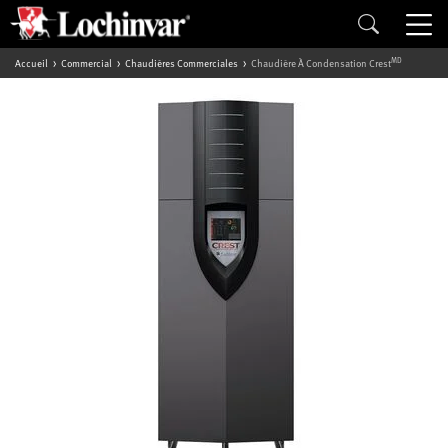
MD
Accueil
Commercial
Chaudières Commerciales
Chaudière À Condensation Crest