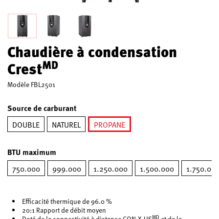
Chaudière à condensation
MD
Crest
Modèle
FBL2501
Source de carburant
DOUBLE
NATUREL
PROPANE
sélectionné
BTU maximum
750.000
999.000
1.250.000
1.500.000
1.750.00
Efficacité thermique de 96.0 %
20:1 Rapport de débit moyen
MD
Doté de la connectivité à distance CON·X·US
et de la