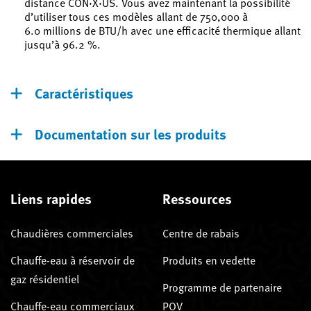
distance CON·X·US. Vous avez maintenant la possibilité
d’utiliser tous ces modèles allant de 750,000 à
6.0 millions de BTU/h avec une efficacité thermique allant
jusqu’à 96.2 %.
Caractéristiques
Documentation sur les produits
Liens rapides
Ressources
Chaudières commerciales
Centre de rabais
Chauffe-eau à réservoir de
Produits en vedette
gaz résidentiel
Programme de partenaire
Chauffe-eau commerciaux
POV