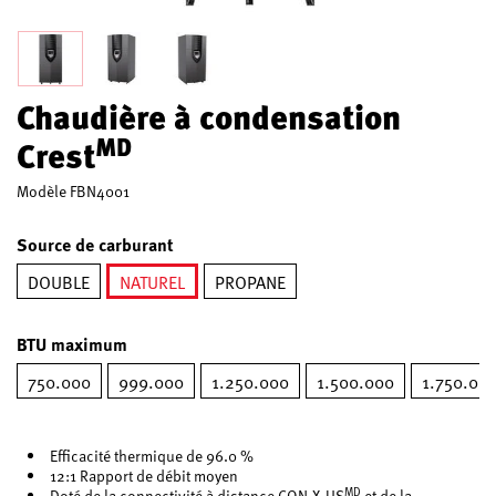
Chaudière à condensation
MD
Crest
Modèle
FBN4001
Source de carburant
DOUBLE
NATUREL
PROPANE
sélectionné
BTU maximum
750.000
999.000
1.250.000
1.500.000
1.750.00
Efficacité thermique de 96.0 %
12:1 Rapport de débit moyen
MD
Doté de la connectivité à distance CON·X·US
et de la