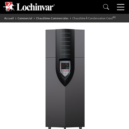
MD
Accueil
Commercial
Chaudières Commerciales
Chaudière À Condensation Crest