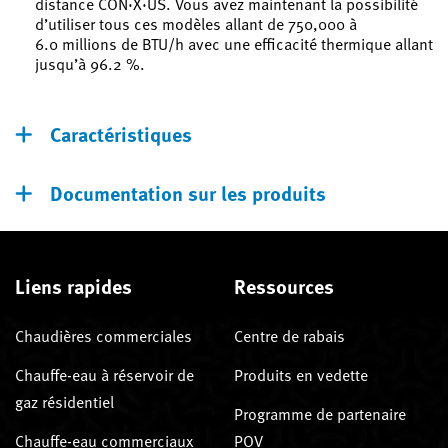
distance CON·X·US. Vous avez maintenant la possibilité
d’utiliser tous ces modèles allant de 750,000 à
6.0 millions de BTU/h avec une efficacité thermique allant
jusqu’à 96.2 %.
Caractéristiques
Documentation sur les produits
Liens rapides
Ressources
Chaudières commerciales
Centre de rabais
Chauffe-eau à réservoir de
Produits en vedette
gaz résidentiel
Programme de partenaire
Chauffe-eau commerciaux
POV