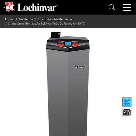
Accueil
Résidentiel
Chaudières Résidentielles
Chaudière À Montage Au Sol Avec Tube De Fumée KNIGHT®