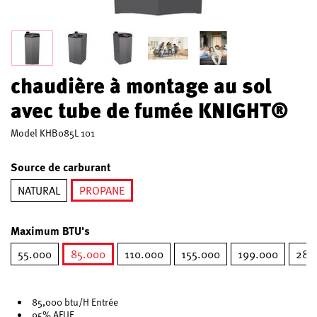
chaudière à montage au sol
avec tube de fumée KNIGHT®
Model
KHB085L 101
Source de carburant
NATURAL
PROPANE
selected
Maximum BTU's
55.000
85.000
110.000
155.000
199.000
285
selected
85,000 btu/H Entrée
95% AFUE