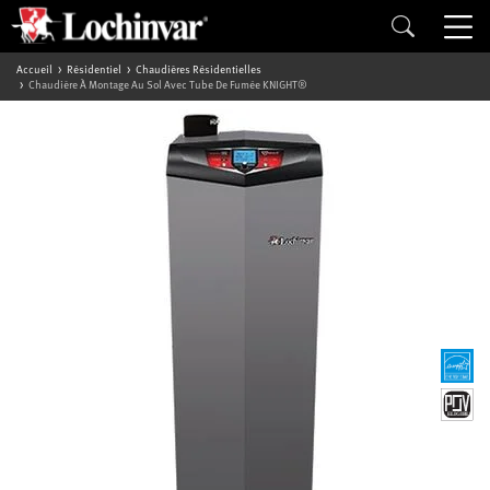
Accueil
Résidentiel
Chaudières Résidentielles
Chaudière À Montage Au Sol Avec Tube De Fumée KNIGHT®