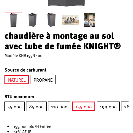
chaudière à montage au sol
avec tube de fumée KNIGHT®
Modèle
KHB155N 100
Source de carburant
NATUREL
PROPANE
sélectionné
BTU maximum
55.000
85.000
110.000
155.000
199.000
285
sélectionné
155,000 btu/H Entrée
95% AFUE