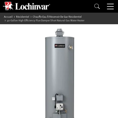
Accueil
Résidentiel
Chauffe-Eau À Réservoir De Gaz Résidentiel
40-Gallon High Efficiency Flue Damper Short Natural Gas Water Heater