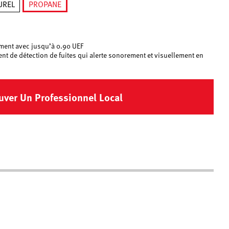
UREL
PROPANE
sélectionné
ment avec jusqu’à 0.90 UEF
nt de détection de fuites qui alerte sonorement et visuellement en
uver Un Professionnel Local