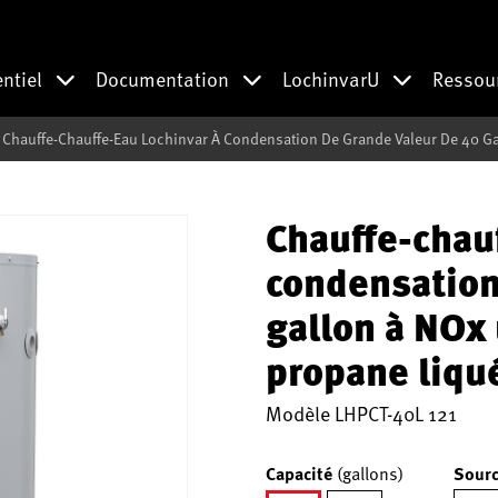
entiel
Documentation
LochinvarU
Ressou
Chauffe-Chauffe-Eau Lochinvar À Condensation De Grande Valeur De 40 Gal
Chauffe-chau
condensation
gallon à NOx 
propane liqu
Modèle
LHPCT-40L 121
Capacité
(gallons)
Sourc