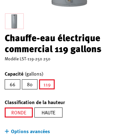
Chauffe-eau électrique
commercial 119 gallons
Modèle
LST-119-250 250
Capacité
(gallons)
66
80
119
sélectionné
Classification de la hauteur
RONDE
HAUTE
sélectionné
Options avancées