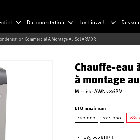
entiel
Documentation
LochinvarU
Ressou
Condensation Commercial À Montage Au Sol ARMOR
Chauffe-eau 
à montage a
Modèle
AWN286PM
BTU maximum
150.000
201.000
285.
285,000 BTU/H