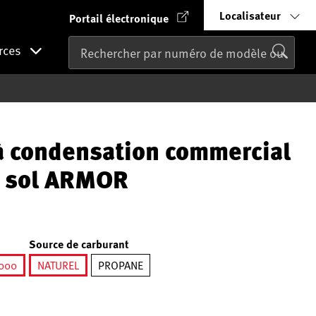
Localisateur
Portail électronique
rces
à condensation commercial
u sol ARMOR
Source de carburant
000
NATUREL
PROPANE
sélectionné
sélectionné