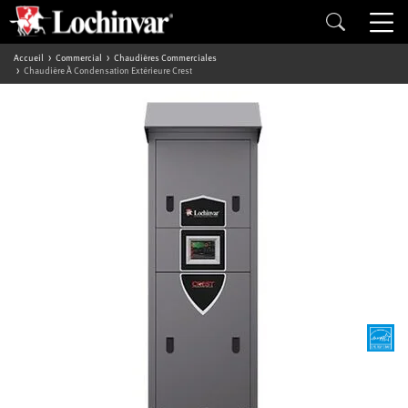
Accueil
Commercial
Chaudières Commerciales
Chaudière À Condensation Extérieure Crest