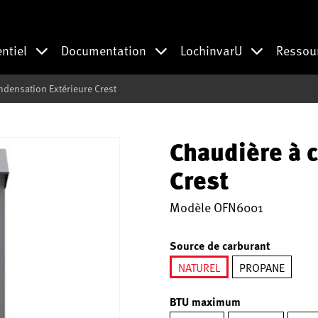
entiel
Documentation
LochinvarU
Ressou
densation Extérieure Crest
Chaudière à 
Crest
Modèle
OFN6001
Source de carburant
NATUREL
PROPANE
sélectionné
BTU maximum