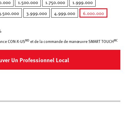
0.000
1.500.000
1.750.000
1.999.000
3.500.000
3.999.000
4.999.000
6.000.000
sélectionné
%
MD
MC
stance CON·X·US
et de la commande de manœuvre SMART TOUCH
uver Un Professionnel Local