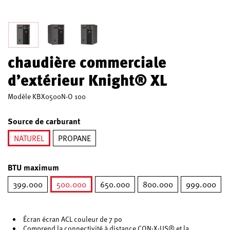
chaudière commerciale
d’extérieur Knight® XL
Modèle
KBX0500N-O 100
Source de carburant
NATUREL
PROPANE
sélectionné
BTU maximum
399.000
500.000
650.000
800.000
999.000
sélectionné
Écran écran ACL couleur de 7 po
Comprend la connectivité à distance CON·X·US® et la