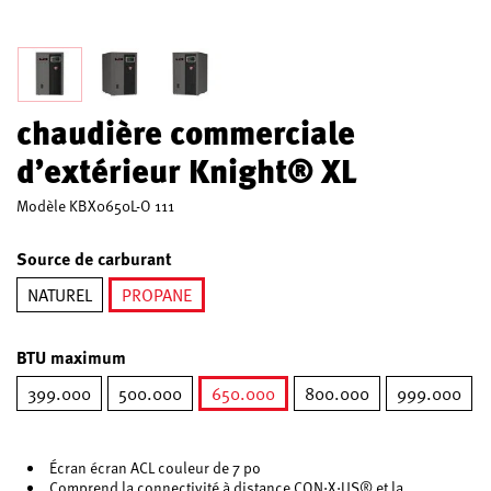
chaudière commerciale
d’extérieur Knight® XL
Modèle
KBX0650L-O 111
Source de carburant
NATUREL
PROPANE
sélectionné
BTU maximum
399.000
500.000
650.000
800.000
999.000
sélectionné
Écran écran ACL couleur de 7 po
Comprend la connectivité à distance CON·X·US® et la