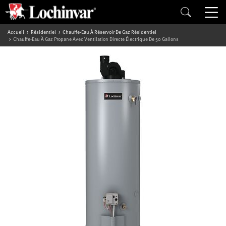
Accueil
Résidentiel
Chauffe-Eau À Réservoir De Gaz Résidentiel
Chauffe-Eau À Gaz Propane Avec Ventilation Directe Électrique De 50 Gallons