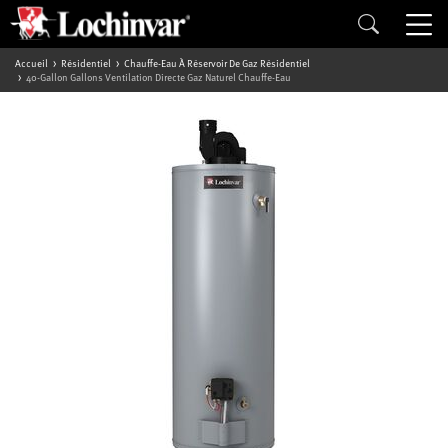
Accueil
Résidentiel
Chauffe-Eau À Réservoir De Gaz Résidentiel
40-Gallon Gallons Ventilation Directe Gaz Naturel Chauffe-Eau