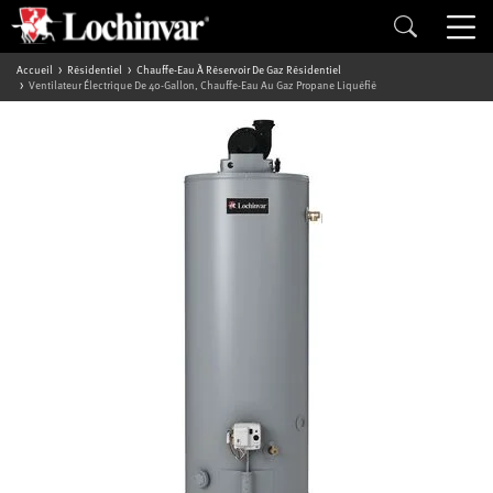
Accueil
Résidentiel
Chauffe-Eau À Réservoir De Gaz Résidentiel
Ventilateur Électrique De 40-Gallon, Chauffe-Eau Au Gaz Propane Liquéfié