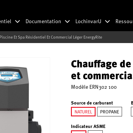
entiel
Documentation
LochinvarU
Ressou
Piscine Et Spa Résidentiel Et Commercial Léger EnergyRite
Chauffage de 
et commercia
Modèle
ERN302 100
Source de carburant
NATUREL
PROPANE
sélectionné
Indicateur ASME