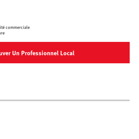
lité commerciale
ure
uver Un Professionnel Local