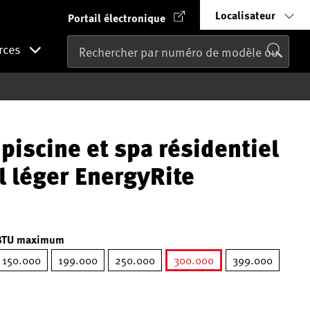
Localisateur
Portail électronique
rces
piscine et spa résidentiel
l léger EnergyRite
BTU maximum
150.000
199.000
250.000
300.000
399.000
sélectionné