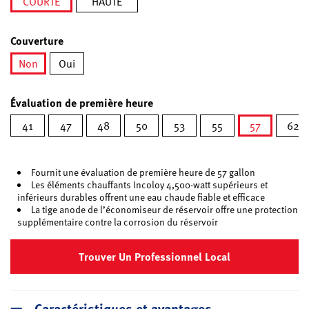
COURTE
HAUTE
sélectionné
Couverture
Non
Oui
sélectionné
Évaluation de première heure
41
47
48
50
53
55
57
62
sélectionn
Fournit une évaluation de première heure de 57 gallon
Les éléments chauffants Incoloy 4,500-watt supérieurs et
inférieurs durables offrent une eau chaude fiable et efficace
La tige anode de l’économiseur de réservoir offre une protection
supplémentaire contre la corrosion du réservoir
Trouver Un Professionnel Local
Caractéristiques et avantages