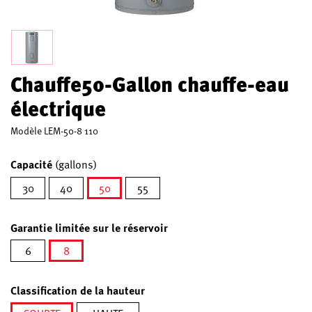
Chauffe50-Gallon chauffe-eau
électrique
Modèle
LEM-50-8 110
Capacité
(gallons)
30
40
50
55
sélectionné
Garantie limitée sur le réservoir
6
8
sélectionné
Classification de la hauteur