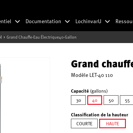
entiel
Documentation
LochinvarU
Ressou
l
Grand Chauffe-Eau Électrique40-Gallon
Grand chauff
Modèle
LET-40 110
Capacité
(gallons)
30
40
50
55
sélectionné
Classification de la hauteur
COURTE
HAUTE
sélection