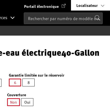
Localisateur
Portail électronique
rces
e-eau électrique40-Gallon
Garantie limitée sur le réservoir
6
8
sélectionné
Couverture
Non
Oui
né
sélectionné