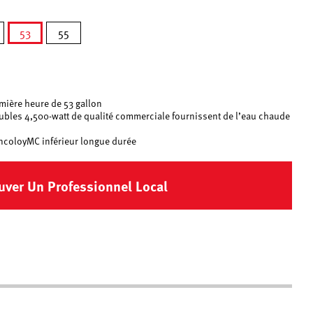
53
55
sélectionné
mière heure de 53 gallon
ubles 4,500-watt de qualité commerciale fournissent de l’eau chaude
IncoloyMC inférieur longue durée
uver Un Professionnel Local