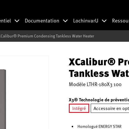
entiel
Documentation
LochinvarU
Ressou
XCalibur® Premium Condensing Tankless Water Heater
XCalibur® P
Tankless Wat
Modèle
LTHR-180X3 100
X3® Technologie de préventio
Intégré
Accessoire en op
sélectionné
Homologué ENERGY STAR