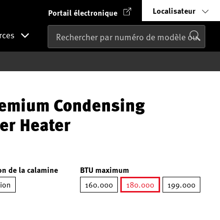
Localisateur
Portail électronique
rces
remium Condensing
er Heater
n de la calamine
BTU maximum
tion
160.000
180.000
199.000
sélectionné