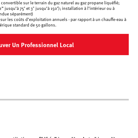
 : convertible sur le terrain du gaz naturel au gaz propane liquéfié;
2” jusqu’à 75’ et 3" jusqu’à 150’); installation à l’intérieur ou à
vendue séparément)
ur les coûts d’exploitation annuels - par rapport à un chauffe-eau à
érique standard de 50 gallons.
uver Un Professionnel Local