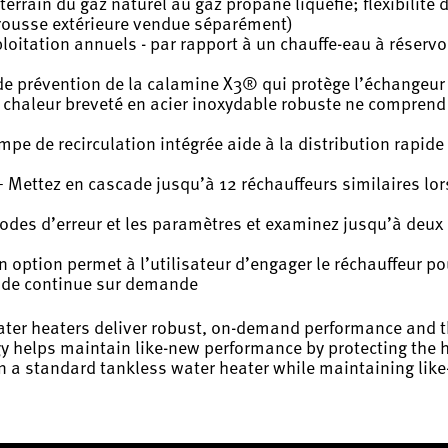
e terrain du gaz naturel au gaz propane liquéfié; flexibilité
r (trousse extérieure vendue séparément)
loitation annuels - par rapport à un chauffe-eau à réserv
de prévention de la calamine X3® qui protège l’échangeur
 de chaleur breveté en acier inoxydable robuste ne compren
mpe de recirculation intégrée aide à la distribution rapide
Mettez en cascade jusqu’à 12 réchauffeurs similaires lors
codes d’erreur et les paramètres et examinez jusqu’à deux (
 option permet à l’utilisateur d’engager le réchauffeur po
aude continue sur demande
 heaters deliver robust, on-demand performance and the fle
gy helps maintain like-new performance by protecting the
an a standard tankless water heater while maintaining lik