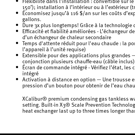
Flexibilité dans l’installation : convertible sur l
150’); installation à l’intérieur ou à l’extérieu
Économisez jusqu’à 116 $/an sur les coûts d’exp
gallons.
Dure 3x plus longtemps! Grâce à la technologie 
Efficacité et fiabilité améliorées - L’échangeur
d’un échangeur de chaleur secondaire
Temps d'attente réduit pour l'eau chaude : la po
l’appareil à l’unité requise)
Extensible pour des applications plus grandes — 
conjonction plusieurs chauffe-eau (câble inclus)
Écran de commande intégré - Vérifiez l’état, les 
intégré
Activation à distance en option — Une trousse en
pression d’un bouton pour obtenir de l’eau ch
XCalibur® premium condensing gas tankless water
setting. Built-in X3® Scale Prevention Technolo
heat exchanger last up to three times longer th