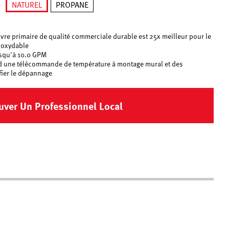
NATUREL
PROPANE
né
sélectionné
vre primaire de qualité commerciale durable est 25x meilleur pour le
inoxydable
squ'à 10.0 GPM
d une télécommande de température à montage mural et des
fier le dépannage
uver Un Professionnel Local