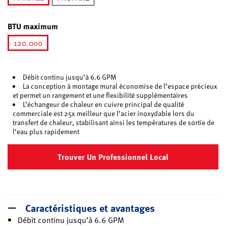
sélectionné
BTU maximum
120.000
sélectionné
Débit continu jusqu’à 6.6 GPM
La conception à montage mural économise de l’espace précieux
et permet un rangement et une flexibilité supplémentaires
L’échangeur de chaleur en cuivre principal de qualité
commerciale est 25x meilleur que l’acier inoxydable lors du
transfert de chaleur, stabilisant ainsi les températures de sortie de
l’eau plus rapidement
Trouver Un Professionnel Local
Caractéristiques et avantages
Débit continu jusqu’à 6.6 GPM