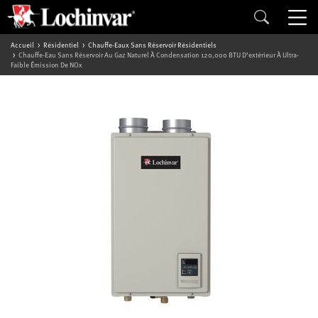
Accueil
Résidentiel
Chauffe-Eaux Sans Réservoir Résidentiels
Chauffe-Eau Sans Réservoir Au Gaz Naturel À Condensation 120,000 BTU D’extérieur À Ultra-
Faible Émission De NOx