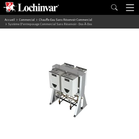
Accueil
Commercial
Chauffe-Eau Sans Réservoir Commercial
Système D’entreposage Commercial Sans Réservoir - Dos-À-Dos