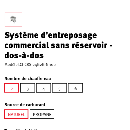
Système d’entreposage
commercial sans réservoir -
dos-à-dos
Modèle
LCI-CRS-24B2B-N 100
Nombre de chauffe-eau
2
3
4
5
6
sélectionné
Source de carburant
NATUREL
PROPANE
sélectionné