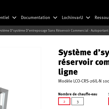
entiel
Documentation
LochinvarU
Ressou
ystème D’système D’entreposage Sans Réservoir Commercial - Autoportant 
Système d’sy
réservoir co
ligne
Modèle
LCO-CRS-26IL-N 10
Nombre de chauffe-eau
2
3
sélectionné