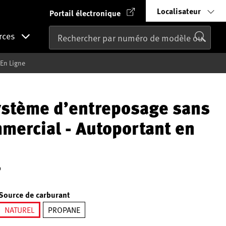
Localisateur
Portail électronique
rces
En Ligne
stème d’entreposage sans
mmercial - Autoportant en
0
Source de carburant
NATUREL
PROPANE
sélectionné