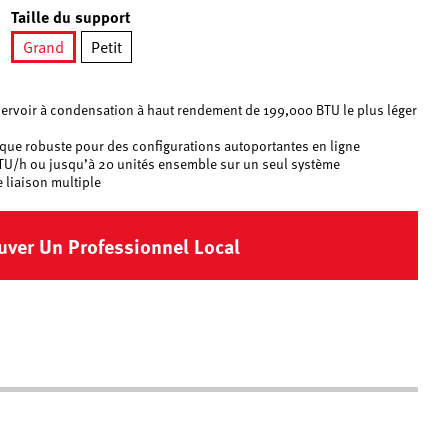
Taille du support
Grand
Petit
né
sélectionné
éservoir à condensation à haut rendement de 199,000 BTU le plus léger
ique robuste pour des configurations autoportantes en ligne
TU/h ou jusqu’à 20 unités ensemble sur un seul système
 liaison multiple
uver Un Professionnel Local