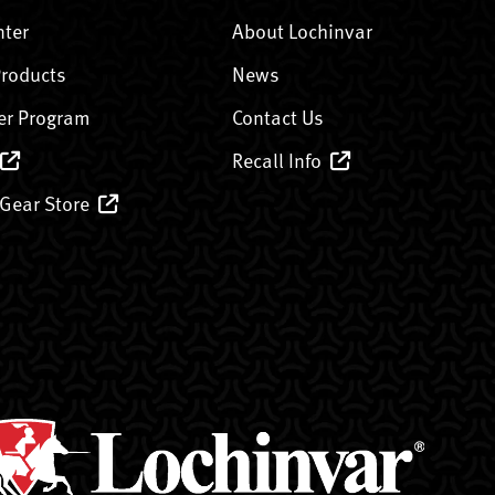
nter
About Lochinvar
Products
News
er Program
Contact Us
Recall Info
 Gear Store