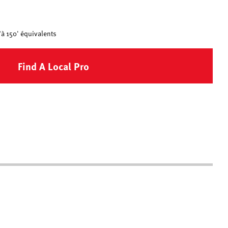
’à 150' équivalents
Find A Local Pro