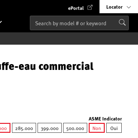
Locator
ePortal
uffe-eau commercial
ASME Indicator
000
285.000
399.000
500.000
Non
Oui
elected
selected