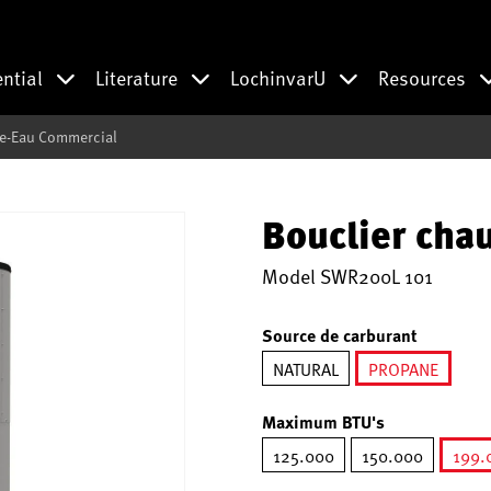
ential
Literature
LochinvarU
Resources
fe-Eau Commercial
Bouclier cha
Model
SWR200L 101
Source de carburant
NATURAL
PROPANE
selected
Maximum BTU's
125.000
150.000
199.
s