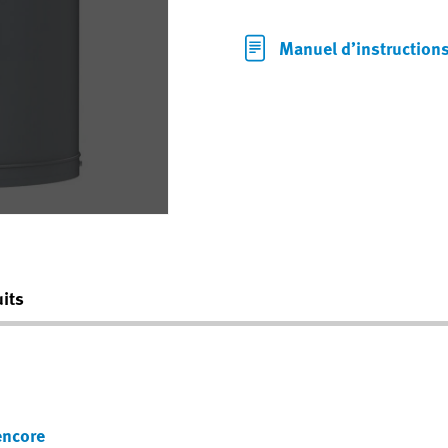
Manuel d’instruction
its
encore