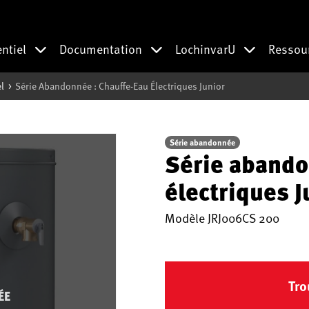
entiel
Documentation
LochinvarU
Ressou
l
Série Abandonnée : Chauffe-Eau Électriques Junior
Série abandonnée
Série abando
électriques J
Modèle
JRJ006CS 200
Tro
ÉE