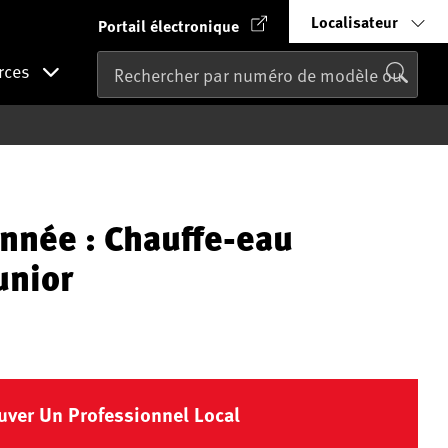
Localisateur
Portail électronique
rces
nnée : Chauffe-eau
unior
uver Un Professionnel Local