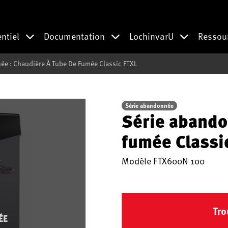
entiel
Documentation
LochinvarU
Ressou
ée : Chaudière À Tube De Fumée Classic FTXL
Série abandonnée
Série abando
fumée Classi
Modèle
FTX600N 100
Tro
ÉE