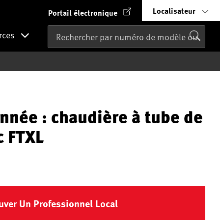
Localisateur
Portail électronique
rces
nnée : chaudière à tube de
c FTXL
uver Un Professionnel Local