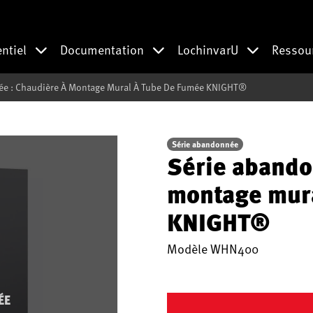
entiel
Documentation
LochinvarU
Ressou
ée : Chaudière À Montage Mural À Tube De Fumée KNIGHT®
Série abandonnée
Série abando
montage mura
KNIGHT®
Modèle
WHN400
ÉE