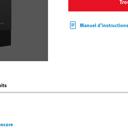
Tro
Manuel d’instruction
its
encore