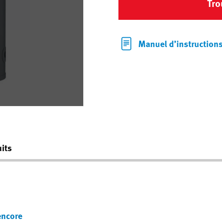
Tro
Manuel d’instruction
its
encore