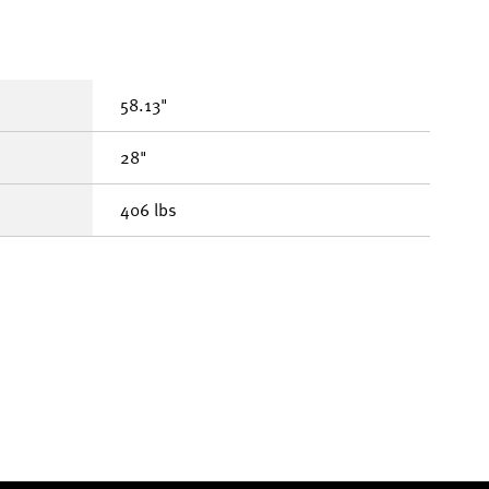
58.13"
28"
406 lbs