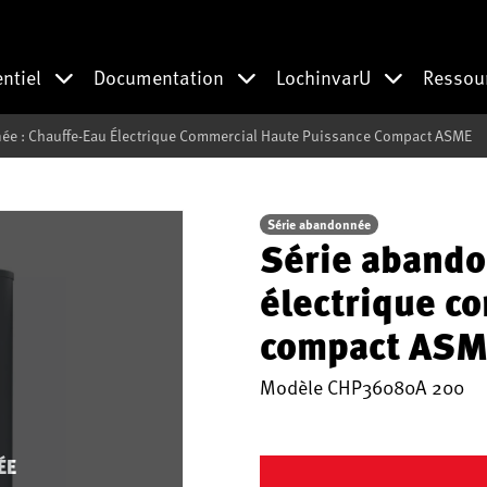
entiel
Documentation
LochinvarU
Ressou
ée : Chauffe-Eau Électrique Commercial Haute Puissance Compact ASME
Série abandonnée
Série abando
électrique c
compact ASM
Modèle
CHP36080A 200
ÉE