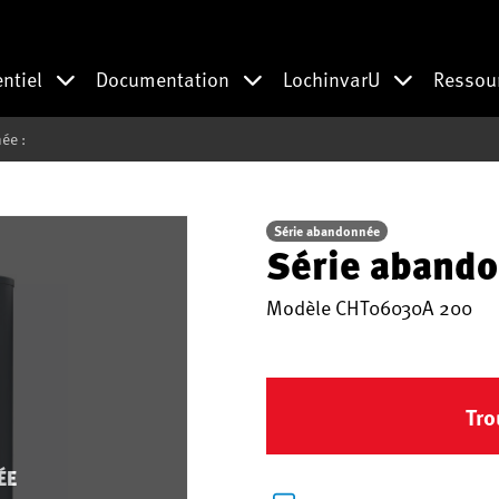
entiel
Documentation
LochinvarU
Ressou
ée :
Série abandonnée
Série abando
Modèle
CHT06030A 200
Tro
ÉE