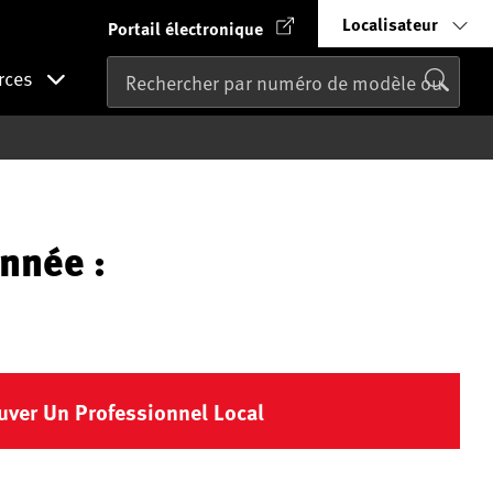
Localisateur
Portail électronique
rces
nnée :
uver Un Professionnel Local