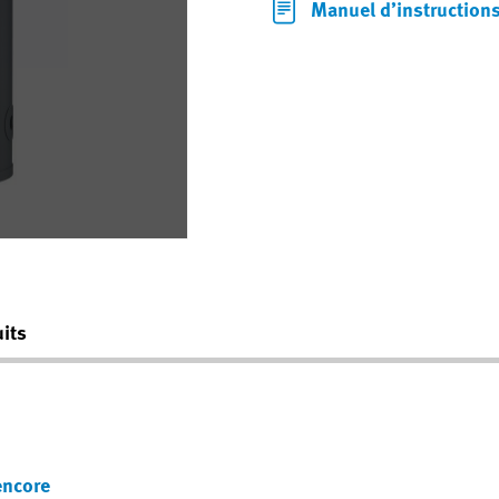
Manuel d’instruction
its
encore