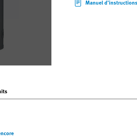
Manuel d’instruction
its
encore