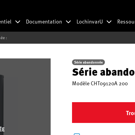
entiel
Documentation
LochinvarU
Ressou
ée :
Série abandonnée
Série abando
Modèle
CHT09120A 200
Tro
ÉE