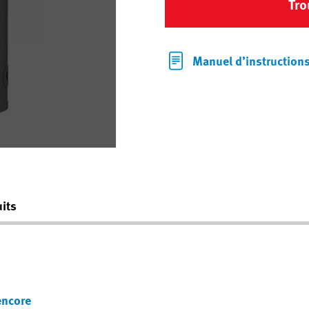
Tro
Manuel d’instruction
its
encore