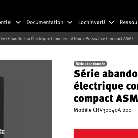
entiel
Documentation
LochinvarU
Ressou
ée : Chauffe-Eau Électrique Commercial Haute Puissance Compact ASME
Série abandonnée
Série abando
électrique c
compact ASM
Modèle
CHV30040A 200
ÉE