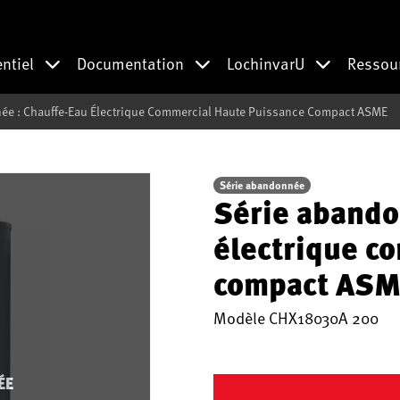
entiel
Documentation
LochinvarU
Ressou
ée : Chauffe-Eau Électrique Commercial Haute Puissance Compact ASME
Série abandonnée
Série abando
électrique c
compact ASM
Modèle
CHX18030A 200
ÉE