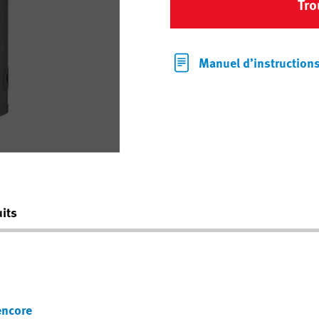
Tro
Manuel d’instruction
its
encore