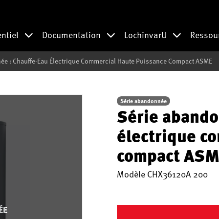
entiel
Documentation
LochinvarU
Ressou
ée : Chauffe-Eau Électrique Commercial Haute Puissance Compact ASME
Série abandonnée
Série abando
électrique c
compact ASM
Modèle
CHX36120A 200
ÉE