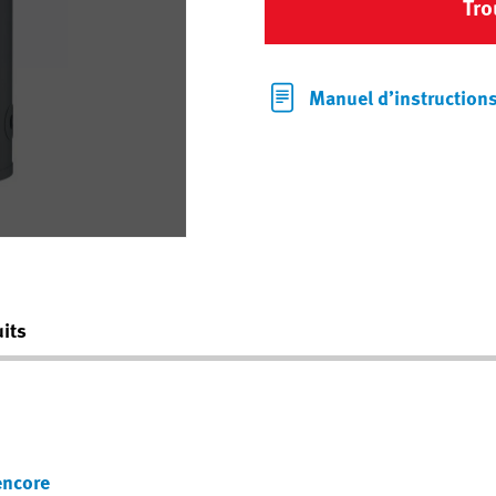
Tro
Manuel d’instruction
its
encore