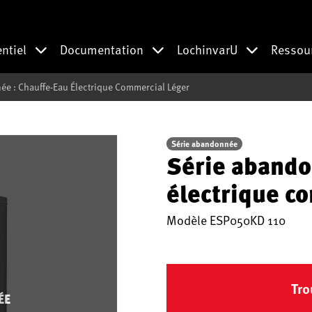
entiel
Documentation
LochinvarU
Ressou
e : Chauffe-Eau Électrique Commercial Léger
Série abandonnée
Série abando
électrique c
Modèle
ESP050KD 110
Tro
ÉE