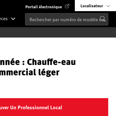
Localisateur
Portail électronique
rces
nnée : Chauffe-eau
ommercial léger
uver Un Professionnel Local