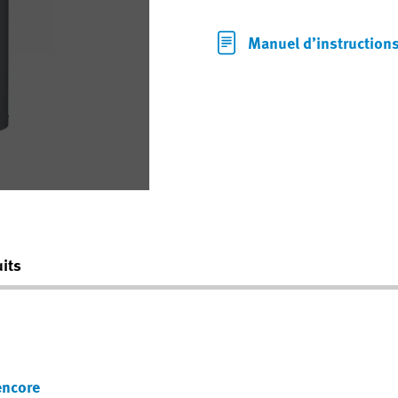
Manuel d’instruction
its
encore