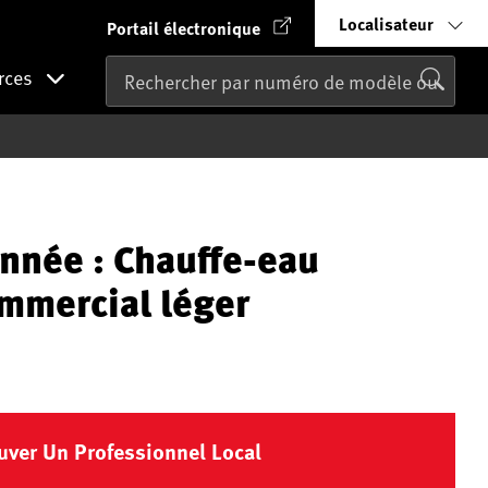
Localisateur
Portail électronique
rces
nnée : Chauffe-eau
ommercial léger
uver Un Professionnel Local