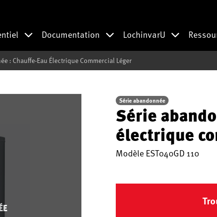
entiel
Documentation
LochinvarU
Ressou
e : Chauffe-Eau Électrique Commercial Léger
Série abandonnée
Série abando
électrique c
Modèle
EST040GD 110
Tro
ÉE